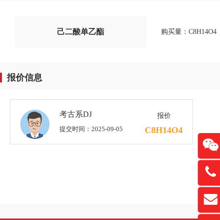
己二酸单乙酯
购买量：C8H14O4
报价信息
考古系DJ
报价
提交时间：2025-09-05
C8H14O4
13761
扫
david
“