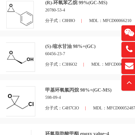
(R)-环氧苯乙烷 99%(GC-MS)
20780-53-4
分子式：C8H8O
|
MDL：MFCD00066210
(S)-缩水甘油 98%+(GC)
13761
60456-23-7
分子式：C3H6O2
|
MDL：MFCD00074874
扫
david
“
甲基环氧氯丙烷 98%+(GC-MS)
598-09-4
分子式：C4H7ClO
|
MDL：MFCD0005248
环氧脂肪酸甲酯 epoxy value~4