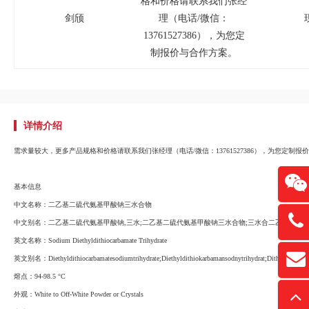
格和价格请联系我们张经
剑颀
理（电话/微信：
13761527386），为您定
制报价与合作方案。
详情介绍
需求量较大，更多产品规格和价格请联系我们张经理（电话/微信：13761527386），为您定制报
基本信息
中文名称：
二乙基二硫代氨基甲酸钠三水合物
13761
中文别名：
二乙基二硫代氨基甲酸钠,三水;二乙基二硫代氨基甲酸钠三水合物;三水合二乙基二硫代
英文名称：
Sodium Diethyldithiocarbamate Trihydrate
扫
英文别名：
Diethyldithiocarbamatesodiumtrihydrate;Diethyldithiokarbamansodnytrihydrat;Dithiocarbtrih
david
“
熔点：
94-98.5 °C
外观：
White to Off-White Powder or Crystals