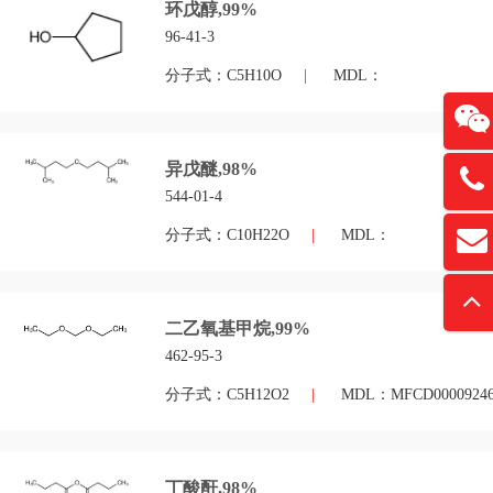
环戊醇,99%
96-41-3
分子式：C5H10O
|
MDL：
异戊醚,98%
13761
544-01-4
分子式：C10H22O
|
MDL：
扫
david
“
二乙氧基甲烷,99%
462-95-3
分子式：C5H12O2
|
MDL：MFCD0000924
丁酸酐,98%