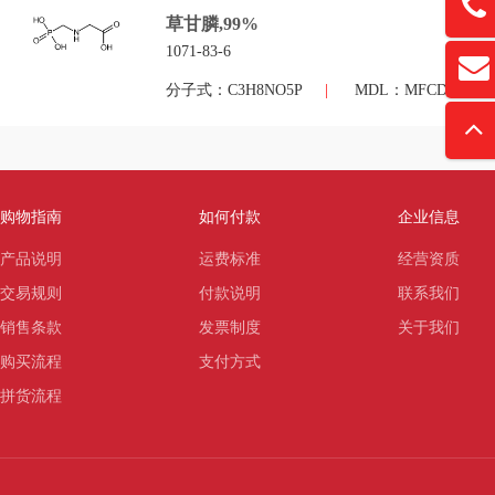
13761
草甘膦,99%
1071-83-6
扫
david
分子式：C3H8NO5P
|
MDL：MFCD000553
“
购物指南
如何付款
企业信息
产品说明
运费标准
经营资质
交易规则
付款说明
联系我们
销售条款
发票制度
关于我们
购买流程
支付方式
拼货流程