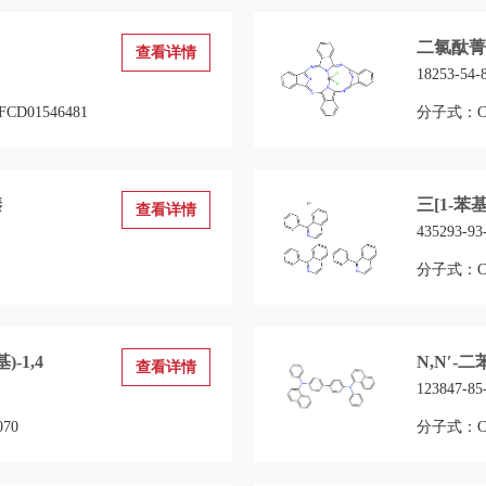
二氯酞菁锡
查看详情
18253-54-
D01546481
分子式：C32
嗪
三[1-苯基
查看详情
435293-93
分子式：C4
)-1,4
N,N′-二苯
查看详情
123847-85
70
分子式：C4