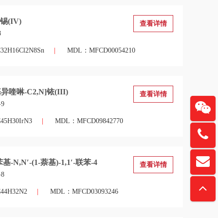
(IV)
查看详情
8
H16Cl2N8Sn
|
MDL：MFCD00054210
异喹啉-C2,N]铱(III)
查看详情
-9
5H30IrN3
|
MDL：MFCD09842770
137615
扫一
基-N,N′-(1-萘基)-1,1′-联苯-4
davidz
查看详情
“锏
-8
4H32N2
|
MDL：MFCD03093246