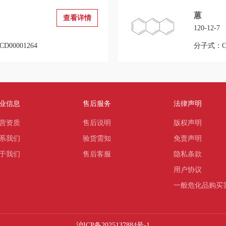
蒽
查看详情
120-12-7
D00001264
分子式：C1
业信息
售后服务
法律声明
营资质
售后说明
版权声明
系我们
验货需知
免责声明
于我们
售后客服
隐私条款
用户协议
一般危化品购买
沪ICP备2025137884号-1