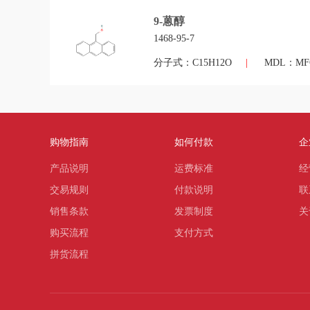
9-蒽醇
1468-95-7
分子式：C15H12O
|
MDL：MFC
购物指南
如何付款
企
产品说明
运费标准
经
交易规则
付款说明
联
销售条款
发票制度
关
购买流程
支付方式
拼货流程