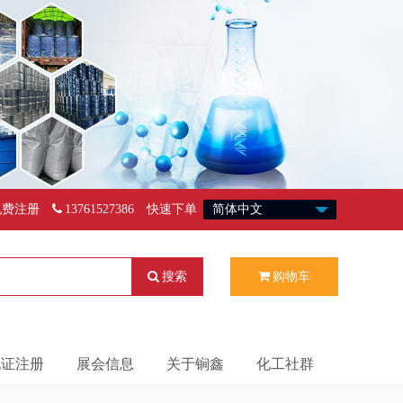
免费注册
13761527386
快速下单
搜索
购物车
化证注册
展会信息
关于锏鑫
化工社群