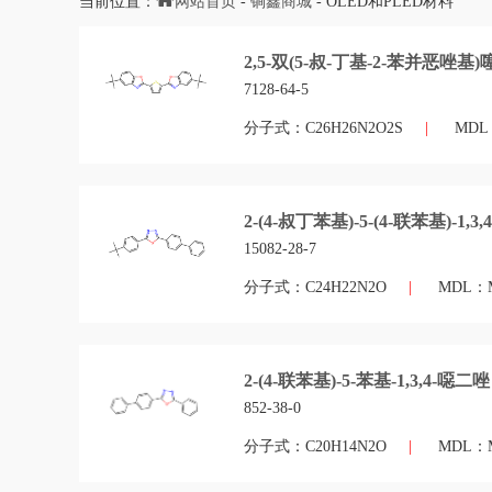
当前位置：
网站首页
-
锏鑫商城
- OLED和PLED材料
2,5-双(5-叔-丁基-2-苯并恶唑基)
7128-64-5
分子式：C26H26N2O2S
|
MDL：
2-(4-叔丁苯基)-5-(4-联苯基)-1,3
15082-28-7
分子式：C24H22N2O
|
MDL：M
2-(4-联苯基)-5-苯基-1,3,4-噁二唑
852-38-0
分子式：C20H14N2O
|
MDL：M