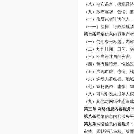
（八）散布谣言，扰乱经济
（九）散布淫秽、色情、赌
（十）侮辱或者诽谤他人，
（十一）法律、行政法规禁
第七条
网络信息内容生产者
（一）使用夸张标题，内容
（二）炒作绯闻、丑闻、劣
（三）不当评述自然灾害、
（四）带有性暗示、性挑逗
（五）展现血腥、惊悚、残
（六）煽动人群歧视、地域
（七）宣扬低俗、庸俗、媚
（八）可能引发未成年人模
（九）其他对网络生态造成
第三章 网络信息内容服务
第八条
网络信息内容服务平
第九条
网络信息内容服务
审核、跟帖评论审核、版