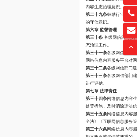
内容生态治理意识。
13761
第二十九条
鼓励行业组织
的守信意识。
第六章 监督管理
扫
david
第三十条
各级网信部门会
“
态治理工作。
第三十一条
各级网信部门对
网络信息内容服务平台对网
第三十二条
各级网信部门建
第三十三条
各级网信部门
进行评估。
第七章 法律责任
第三十四条
网络信息内容
处置措施，及时消除违法信
第三十五条
网络信息内容
全法》《互联网信息服务管
第三十六条
网络信息内容
拒不改正或者情节严重的，