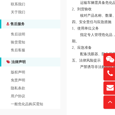
运输车辆需具备危化品运
联系我们
‌2、到货验收‌
关于我们
核对产品名称、数量、包
‌四、安全责任与应急措施‌
售后服务
‌1、使用单位义务‌
售后说明
指定专人管理危化品，建
期。
验货需知
‌2、应急准备‌
售后客服
配备洗眼器、防化服等应
‌五、法律风险提示‌
法律声明
严禁诱导非法购销或通过
版权声明
13761
免责声明
扫
隐私条款
david
“
用户协议
一般危化品购买需知