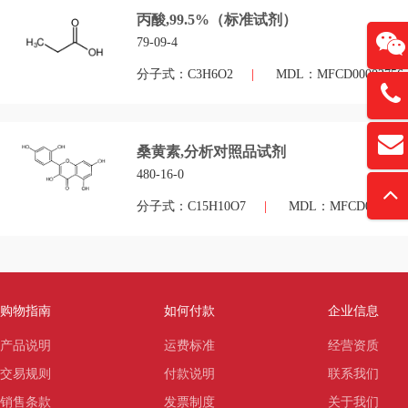
丙酸,99.5%（标准试剂）
79-09-4
分子式：C3H6O2
|
MDL：MFCD00002756
13761
扫
david
桑黄素,分析对照品试剂
“
480-16-0
分子式：C15H10O7
|
MDL：MFCD0000682
购物指南
如何付款
企业信息
产品说明
运费标准
经营资质
交易规则
付款说明
联系我们
销售条款
发票制度
关于我们