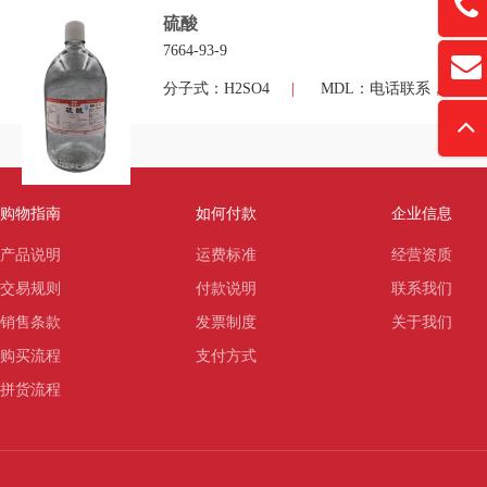
13761
硫酸
7664-93-9
扫
david
分子式：H2SO4
|
MDL：电话联系，价格
“
购物指南
如何付款
企业信息
产品说明
运费标准
经营资质
交易规则
付款说明
联系我们
销售条款
发票制度
关于我们
购买流程
支付方式
拼货流程