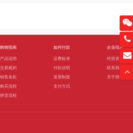
13761
购物指南
如何付款
企业信息
扫
david
产品说明
运费标准
经营资质
“
交易规则
付款说明
联系我们
销售条款
发票制度
关于我们
购买流程
支付方式
拼货流程