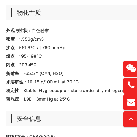
物化性质
外观与性状
：白色粉末
密度
：1.556g/cm3
沸点
：561.6ºC at 760 mmHg
熔点
：195-198°C
闪点
：293.4ºC
折射率
：-65.5 ° (C=4, H2O)
水溶解性
：10-15 g/100 mL at 20 ºC
13761
稳定性
：Stable. Hygroscopic - store under dry nitrogen.
蒸汽压
：1.9E-13mmHg at 25°C
扫
david
“
安全信息
RTECS号
：CE8863000