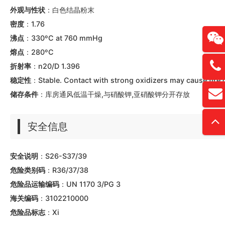
外观与性状
：白色结晶粉末
密度
：1.76
沸点
：330ºC at 760 mmHg
熔点
：280ºC
折射率
：n20/D 1.396
13761
稳定性
：Stable. Contact with strong oxidizers may cause fire 
扫
储存条件
：库房通风低温干燥,与硝酸钾,亚硝酸钾分开存放
david
“
安全信息
安全说明
：S26-S37/39
危险类别码
：R36/37/38
危险品运输编码
：UN 1170 3/PG 3
海关编码
：3102210000
危险品标志
：Xi