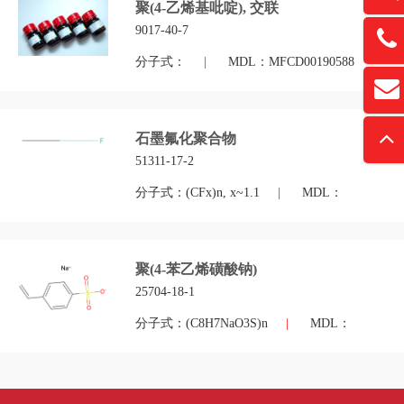
聚(4-乙烯基吡啶), 交联
9017-40-7
13761
分子式：
|
MDL：MFCD00190588
扫
david
“
石墨氟化聚合物
51311-17-2
分子式：(CFx)n, x~1.1
|
MDL：
聚(4-苯乙烯磺酸钠)
25704-18-1
分子式：(C8H7NaO3S)n
|
MDL：