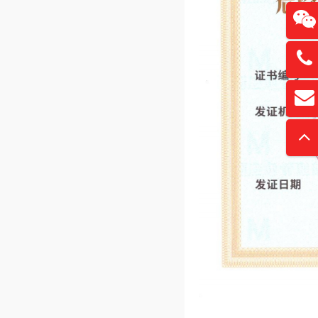
13761
扫
david
“