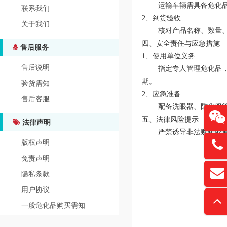
运输车辆需具备危化品运
联系我们
‌2、到货验收‌
关于我们
核对产品名称、数量、包
‌四、安全责任与应急措施‌
售后服务
‌1、使用单位义务‌
售后说明
指定专人管理危化品，建
期。
验货需知
‌2、应急准备‌
售后客服
配备洗眼器、防化服等应
‌五、法律风险提示‌
法律声明
严禁诱导非法购销或通过
版权声明
13761
免责声明
扫
隐私条款
david
“
用户协议
一般危化品购买需知