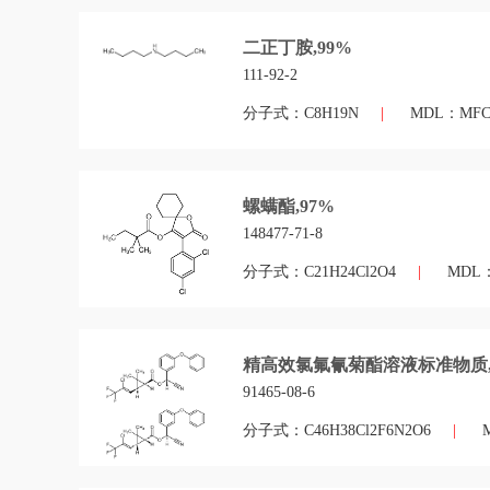
二正丁胺,99%
111-92-2
分子式：C8H19N
|
MDL：MFCD
螺螨酯,97%
148477-71-8
分子式：C21H24Cl2O4
|
MDL
精高效氯氟氰菊酯溶液标准物质,10
91465-08-6
分子式：C46H38Cl2F6N2O6
|