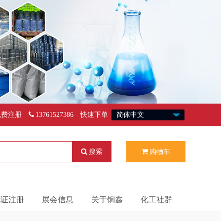
免费注册
13761527386
快速下单
搜索
购物车
化证注册
展会信息
关于锏鑫
化工社群