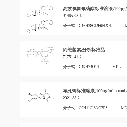
高效氯氟氰菊酯标准溶液,100μg/
91465-08-6
分子式：C46H38Cl2F6N2O6
|
阿维菌素,分析标准品
71751-41-2
分子式：C49H74O14
|
MDL：
毒死蜱标准溶液,100μg/ml（u=
2921-88-2
分子式：C9H11Cl3NO3PS
|
MD