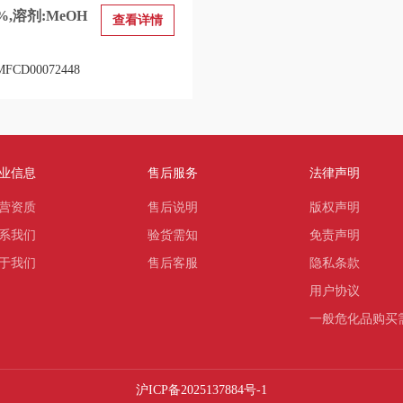
%,溶剂:MeOH
查看详情
CD00072448
业信息
售后服务
法律声明
营资质
售后说明
版权声明
系我们
验货需知
免责声明
于我们
售后客服
隐私条款
用户协议
一般危化品购买
沪ICP备2025137884号-1