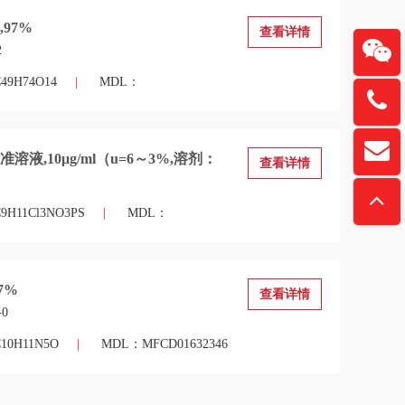
97%
查看详情
2
9H74O14
|
MDL：
137615
扫一
davidz
溶液,10μg/ml（u=6～3%,溶剂：
查看详情
“锏
H11Cl3NO3PS
|
MDL：
7%
查看详情
-0
0H11N5O
|
MDL：MFCD01632346