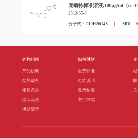
克螨特标准溶液,100μg/ml（u=3
2312-35-8
分子式：C19H26O4S
|
MDL：MF
购物指南
如何付款
企
产品说明
运费标准
经
交易规则
付款说明
联
销售条款
发票制度
关
购买流程
支付方式
拼货流程