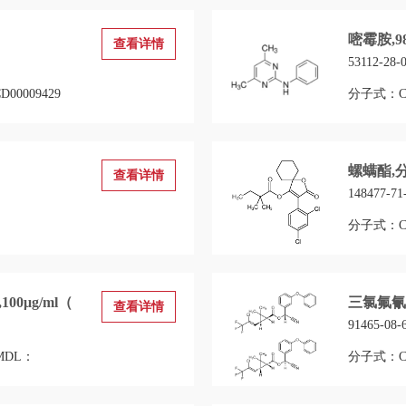
嘧霉胺,9
查看详情
53112-28-
00009429
分子式：C1
螺螨酯,
查看详情
148477-71
：
分子式：C2
0μg/ml（
三氯氟氰菊
查看详情
91465-08-
MDL：
分子式：C46