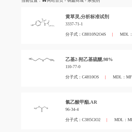
当前位置：
网站首页
-
锏鑫商城
- 杀虫剂
黄草灵,分析标准试剂
3337-71-1
分子式：C8H10N2O4S
|
MDL：M
乙基2-羟乙基硫醚,98%
110-77-0
分子式：C4H10OS
|
MDL：MFC
氯乙酸甲酯,AR
96-34-4
分子式：C3H5ClO2
|
MDL：MFC