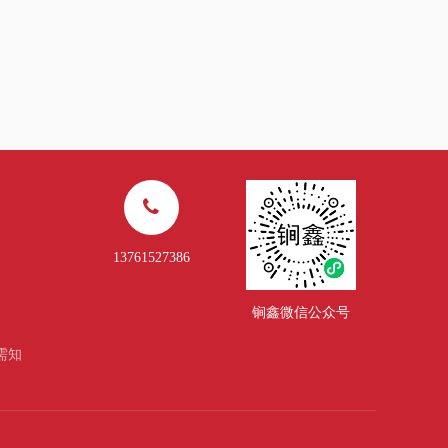
13761527386
锏鑫微信公众号
需知