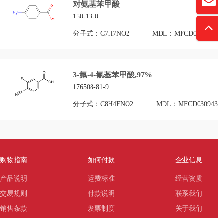
david
对氨基苯甲酸
“
150-13-0
分子式：C7H7NO2
|
MDL：MFCD0000789
3-氟-4-氰基苯甲酸,97%
176508-81-9
分子式：C8H4FNO2
|
MDL：MFCD030943
购物指南
如何付款
企业信息
产品说明
运费标准
经营资质
交易规则
付款说明
联系我们
销售条款
发票制度
关于我们