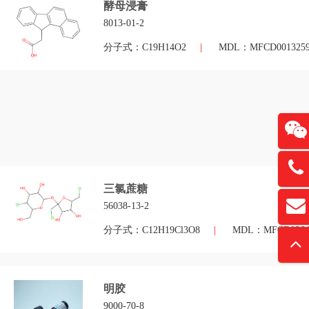
酵母浸膏
8013-01-2
分子式：C19H14O2
|
MDL：MFCD0013259
13761
三氯蔗糖
扫
56038-13-2
david
“
分子式：C12H19Cl3O8
|
MDL：MFCD0364
明胶
9000-70-8