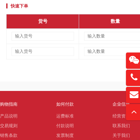
快速下单
货号
数量
13761
扫
david
“
购物指南
如何付款
企业信息
产品说明
运费标准
经营资质
交易规则
付款说明
联系我们
销售条款
发票制度
关于我们