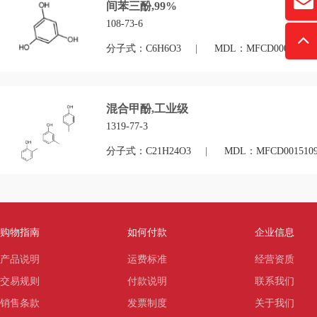
david
间苯三酚,99%
“
108-73-6
分子式：C6H6O3
|
MDL：MFCD00002286
混合甲酚,工业级
1319-77-3
分子式：C21H24O3
|
MDL：MFCD0015109
购物指南
如何付款
企业信息
产品说明
运费标准
经营资质
交易规则
付款说明
联系我们
销售条款
发票制度
关于我们