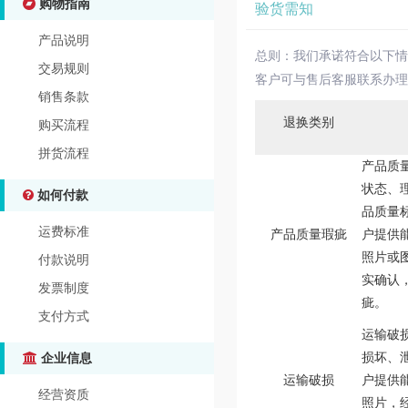
购物指南
验货需知
产品说明
总则：我们承诺符合以下情
交易规则
客户可与售后
客服联系办理
销售条款
退换类别
购买流程
拼货流程
产品质
状态、
如何付款
品质量
运费标准
产品质量瑕疵
户提供
照片或
付款说明
实确认
发票制度
疵。
支付方式
运输破
损坏、
企业信息
运输破损
户提供
经营资质
照片，