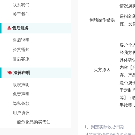
联系我们
情况属
关于我们
是指剑
剑颀操作错误
拣、发
售后服务
售后说明
客户个
验货需知
经我方
售后客服
具体确
内容【
买方原因
法律声明
存、产
是否属
版权声明
于定制
免责声明
等】；
隐私条款
手续费，
用户协议
一般危化品购买需知
1、判定实际收货日期
以第三方快递/物流平台显