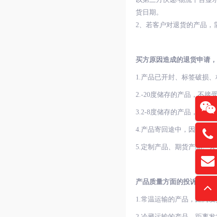
货日期。
2、若客户对退货的产品，
买方原因造成的退货申请，
1.产品已开封、标签破损
2.-20度储存的产品，不接
3.
2-8
度储存的产品，3月至
4.产品寄回途中，因客户
13761
5.定制产品、期货产品、
扫
david
“
产品质量方面的投诉，以下
1.常温运输的产品，距离
2.冷藏运输的产品，距离发