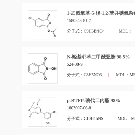
1-乙酰氧基-5-溴-1,2-苯并碘氧杂戊
1580548-81-7
分子式：C9H6BrIO4
|
MDL：
N-羟基邻苯二甲酰亚胺 98.5%
524-38-9
分子式：C8H5NO3
|
MDL：MFC
p-BTFP-碘代二内酯 98%
1803007-06-8
分子式：C10H15NS
|
MDL：MF