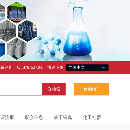
免费注册
13761527386
快速下单
搜索
购物车
化证注册
展会信息
关于锏鑫
化工社群