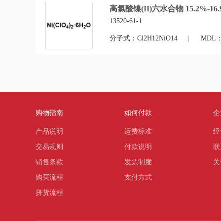
高氯酸镍(II)六水合物 15.2%-16
13520-61-1
分子式：Cl2H12NiO14
|
MDL：M
购物指南
如何付款
企
产品说明
运费标准
经
交易规则
付款说明
联
销售条款
发票制度
关
购买流程
支付方式
拼货流程