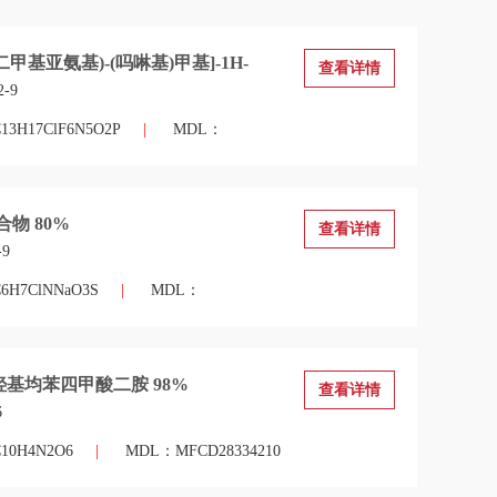
((二甲基亚氨基)-(吗啉基)甲基]-1H-
查看详情
2-9
H17ClF6N5O2P
|
MDL：
物 80%
查看详情
-9
H7ClNNaO3S
|
MDL：
二羟基均苯四甲酸二胺 98%
查看详情
6
0H4N2O6
|
MDL：MFCD28334210