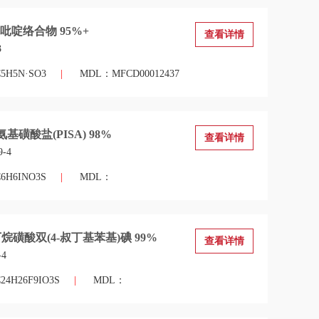
吡啶络合物 95%+
查看详情
3
H5N·SO3
|
MDL：MFCD00012437
氨基磺酸盐(PISA) 98%
查看详情
9-4
H6INO3S
|
MDL：
丁烷磺酸双(4-叔丁基苯基)碘 99%
查看详情
-4
4H26F9IO3S
|
MDL：