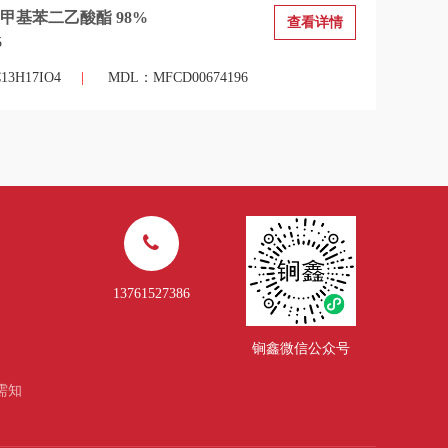
甲基苯二乙酸酯 98%
查看详情
5
3H17IO4
|
MDL：MFCD00674196
13761527386
锏鑫微信公众号
需知