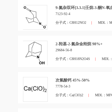
9-氮杂双环[3.3.1]壬烷-3-酮N-
7123-92-4
分子式：C8H12NO2
|
MDL：MF
2-羟基-2-氮杂金刚烷 98%+
29684-56-8
分子式：C8H18N2O4S
|
MDL：M
次氯酸钙 45%-50%
7778-54-3
分子式：Ca(ClO)2
|
MDL：MFCD