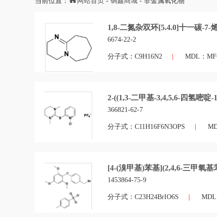
当前位置：
网站首页
-
锏鑫商城
- 非金属氧化物
1,8-二氮杂双环[5.4.0]十一碳-7-烯
6674-22-2
分子式：C9H16N2
|
MDL：MFC
2-((1,3-二甲基-3,4,5,6-四氢嘧啶-1
366821-62-7
分子式：C11H16F6N3OPS
|
MD
[4-(溴甲基)苯基](2,4,6-三甲氧
1453864-75-9
分子式：C23H24BrIO6S
|
MD