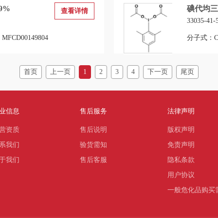
.9%
碘代均三
查看详情
33035-41-
FCD00149804
分子式：C1
首页
上一页
1
2
3
4
下一页
尾页
业信息
售后服务
法律声明
营资质
售后说明
版权声明
系我们
验货需知
免责声明
于我们
售后客服
隐私条款
用户协议
一般危化品购买