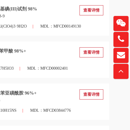
碘(III)试剂 98%
查看详情
3-9
ClO4)3·9H2O
|
MDL：MFCD00149130
137615
苯甲酸 98%+
查看详情
扫一
davidz
“锏
H5IO3
|
MDL：MFCD00002401
苯亚磺酰胺 96%+
查看详情
8
0H15NS
|
MDL：MFCD03844776