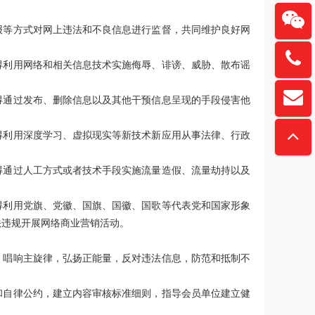
报等方式对网上违法和不良信息进行监督，共同维护良好网
137615
得利用网络和相关信息技术实施侮辱、诽谤、威胁、散布谣
扫一
davidz
得通过发布、删除信息以及其他干预信息呈现的手段侵害他
“锏
得利用深度学习、虚拟现实等新技术新应用从事法律、行政
得通过人工方式或者技术手段实施流量造假、流量劫持以及
得利用党旗、党徽、国旗、国徽、国歌等代表党和国家形象
法违规开展网络商业营销活动。
，唱响主旋律，弘扬正能量，反对违法信息，防范和抵制不
和自律公约，建立内容审核标准细则，指导会员单位建立健