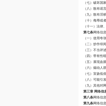
（七）破坏国
（八）散布谣
（九）散布淫
（十）侮辱或
（十一）法律
第七条
网络信
（一）使用夸
（二）炒作绯
（三）不当评
（四）带有性
（五）展现血
（六）煽动人
（七）宣扬低
（八）可能引
（九）其他对
第三章 网络信
第八条
网络信
第九条
网络信