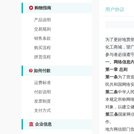
购物指南
用户协议
产品说明
交易规则
销售条款
为了更好地贯彻
化工商城，望
购买流程
参与者必须遵
拼货流程
一、网络信息
第一章 总则
如何付款
第一条
为了营
运费标准
民共和国网络
付款说明
第二条
中华人
本规定所称网
发票制度
对象，以建立
支付方式
第三条
国家网
作。
企业信息
地方网信部门