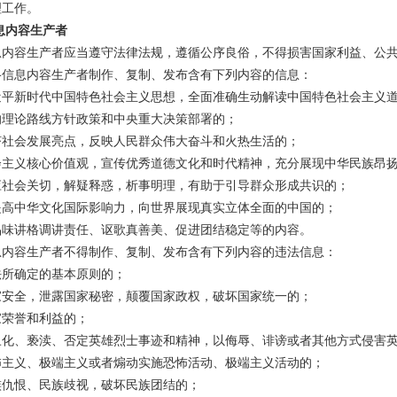
理工作。
息内容生产者
息内容生产者应当遵守法律法规，遵循公序良俗，不得损害国家利益、公
络信息内容生产者制作、复制、发布含有下列内容的信息：
近平新时代中国特色社会主义思想，全面准确生动解读中国特色社会主义
的理论路线方针政策和中央重大决策部署的；
济社会发展亮点，反映人民群众伟大奋斗和火热生活的；
会主义核心价值观，宣传优秀道德文化和时代精神，充分展现中华民族昂
应社会关切，解疑释惑，析事明理，有助于引导群众形成共识的；
提高中华文化国际影响力，向世界展现真实立体全面的中国的；
品味讲格调讲责任、讴歌真善美、促进团结稳定等的内容。
息内容生产者不得制作、复制、发布含有下列内容的违法信息：
法所确定的基本原则的；
家安全，泄露国家秘密，颠覆国家政权，破坏国家统一的；
家荣誉和利益的；
丑化、亵渎、否定英雄烈士事迹和精神，以侮辱、诽谤或者其他方式侵害
怖主义、极端主义或者煽动实施恐怖活动、极端主义活动的；
族仇恨、民族歧视，破坏民族团结的；