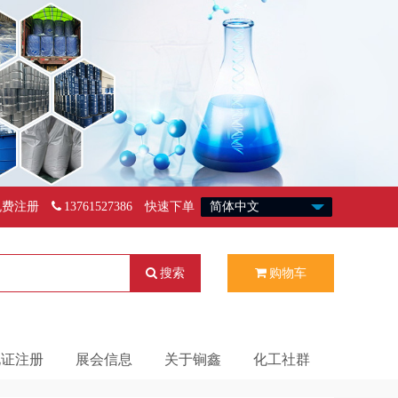
免费注册
13761527386
快速下单
搜索
购物车
化证注册
展会信息
关于锏鑫
化工社群