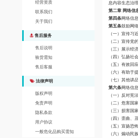
经营资质
息内容生态治
第二章 网络信
联系我们
第四条
网络信
关于我们
第五条
鼓励网
（一）宣传习
售后服务
（二）宣传党
售后说明
（三）展示经
（四）弘扬社
验货需知
（五）有效回
售后客服
（六）有助于
（七）其他讲
法律声明
第六条
网络信
版权声明
（一）反对宪
免责声明
（二）危害国
（三）损害国
隐私条款
（四）歪曲、
用户协议
（五）宣扬恐
一般危化品购买需知
（六）煽动民