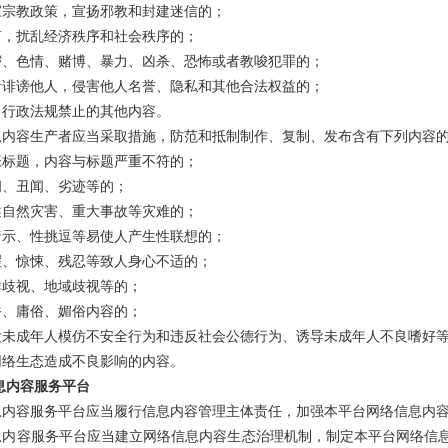
家宗教政策，宣扬邪教和封建迷信的；
言，扰乱经济秩序和社会秩序的；
秽、色情、赌博、暴力、凶杀、恐怖或者教唆犯罪的；
者诽谤他人，侵害他人名誉、隐私和其他合法权益的；
、行政法规禁止的其他内容。
息内容生产者应当采取措施，防范和抵制制作、复制、发布含有下列内容
张标题，内容与标题严重不符的；
闻、丑闻、劣迹等的；
述自然灾害、重大事故等灾难的；
暗示、性挑逗等易使人产生性联想的；
腥、惊悚、残忍等致人身心不适的；
群歧视、地域歧视等的；
俗、庸俗、媚俗内容的；
发未成年人模仿不安全行为和违反社会公德行为、诱导未成年人不良嗜好
网络生态造成不良影响的内容。
息内容服务平台
息内容服务平台应当履行信息内容管理主体责任，加强本平台网络信息内
息内容服务平台应当建立网络信息内容生态治理机制，制定本平台网络信