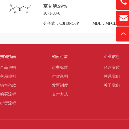
13761
草甘膦,99%
1071-83-6
扫
david
分子式：C3H8NO5P
|
MDL：MFCD000553
“
购物指南
如何付款
企业信息
产品说明
运费标准
经营资质
交易规则
付款说明
联系我们
销售条款
发票制度
关于我们
购买流程
支付方式
拼货流程