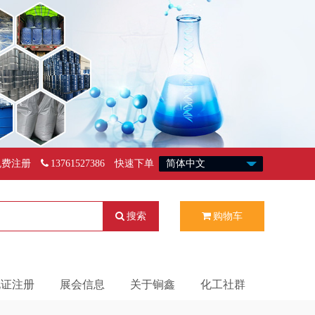
免费注册
13761527386
快速下单
搜索
购物车
化证注册
展会信息
关于锏鑫
化工社群