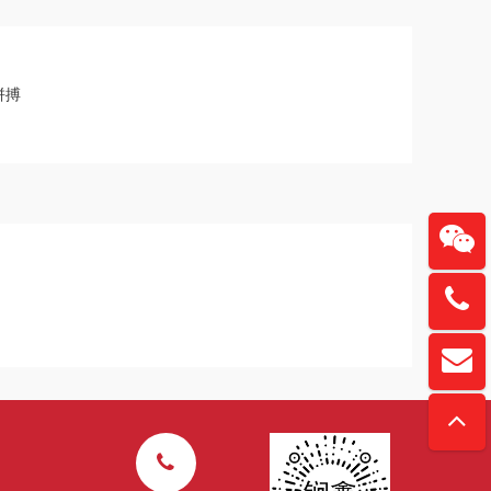
拼搏
137615
扫一
davidz
“锏