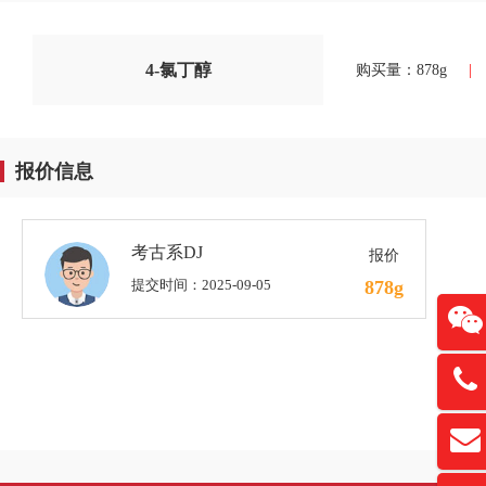
4-氯丁醇
购买量：878g
|
报价信息
考古系DJ
报价
提交时间：2025-09-05
878g
13761
扫
david
“