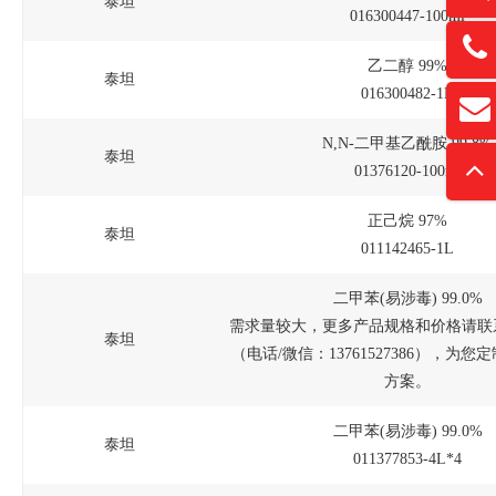
泰坦
016300447-100ml
13761
乙二醇 99%
泰坦
016300482-1L
扫
david
“
N,N-二甲基乙酰胺 99.8%
泰坦
01376120-100ml
正己烷 97%
泰坦
011142465-1L
二甲苯(易涉毒) 99.0%
需求量较大，更多产品规格和价格请联
泰坦
（电话/微信：13761527386），为
方案。
二甲苯(易涉毒) 99.0%
泰坦
011377853-4L*4