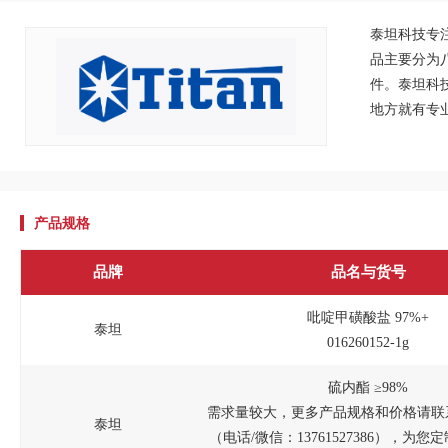
泰坦科技专
品主要分为
件。泰坦科
地方就有专
产品规格
品牌
品名与货号
吡啶甲磺酸盐 97%+
泰坦
016260152-1g
硫内酯 ≥98%
需求量较大，更多产品规格和价格请联
泰坦
（电话/微信：13761527386），为