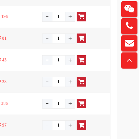
196
137615
81
扫一
davidz
“锏
43
28
386
97