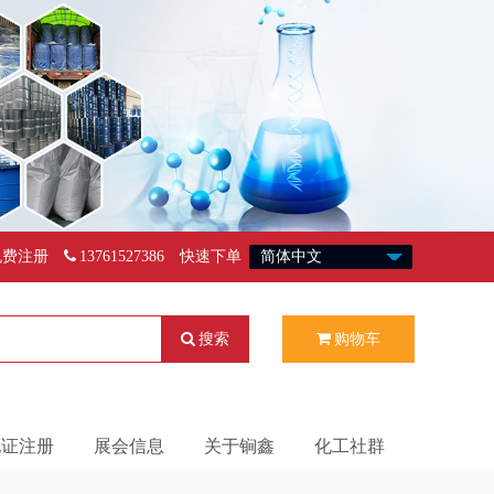
免费注册
13761527386
快速下单
搜索
购物车
化证注册
展会信息
关于锏鑫
化工社群