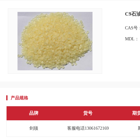
C9石油
CAS号：
MDL：
产品规格
品牌
货号
期
剑颀
客服电话13061672169