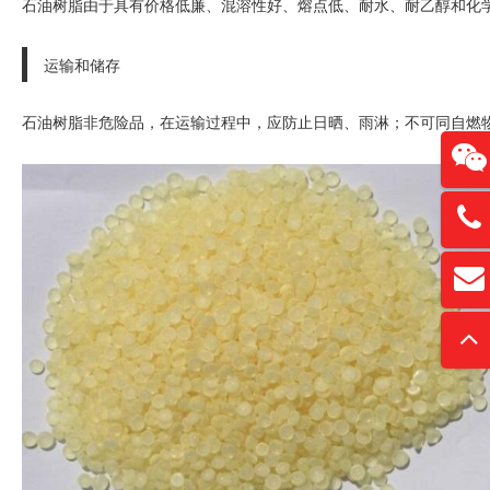
石油树脂由于具有价格低廉、混溶性好、熔点低、耐水、耐乙醇和化
运输和储存
石油树脂非危险品，在运输过程中，应防止日晒、雨淋；不可同自燃
13761
扫
david
“